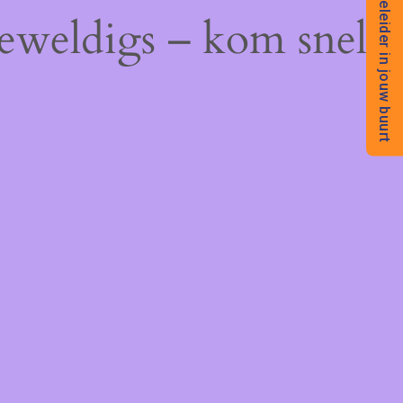
Begeleider in jouw buurt
geweldigs – kom snel