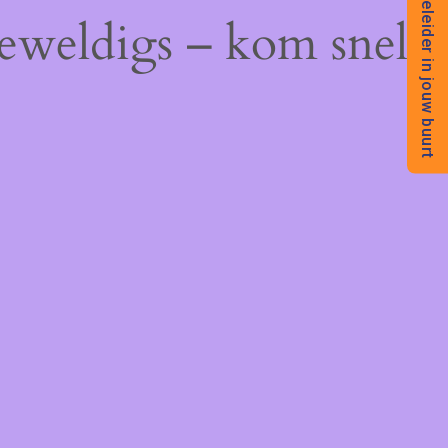
Begeleider in jouw buurt
geweldigs – kom snel