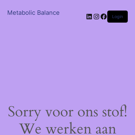
Metabolic Balance
LinkedIn
Instagram
Facebook
Login
Sorry voor ons stof!
We werken aan