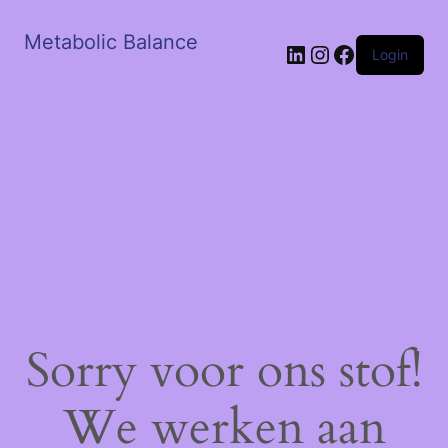
Metabolic Balance
LinkedIn
Instagram
Facebook
Login
Sorry voor ons stof!
We werken aan