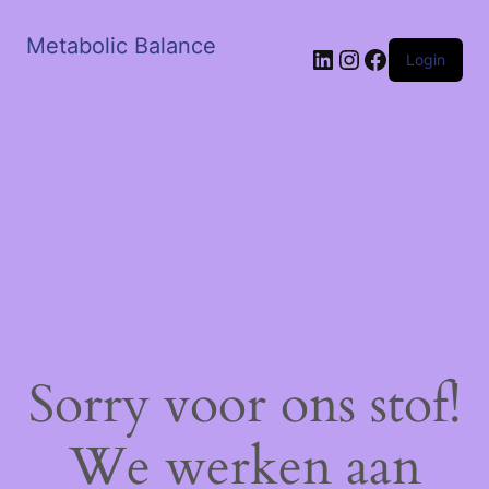
Metabolic Balance
LinkedIn
Instagram
Facebook
Login
Sorry voor ons stof!
We werken aan