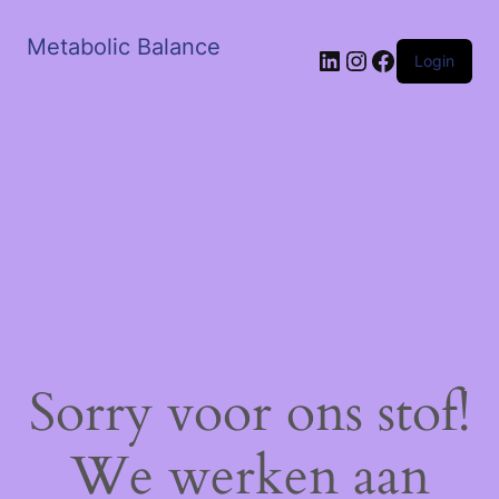
Metabolic Balance
LinkedIn
Instagram
Facebook
Login
Sorry voor ons stof!
We werken aan