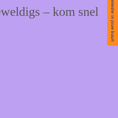
Begeleider in jouw buurt
eweldigs – kom snel