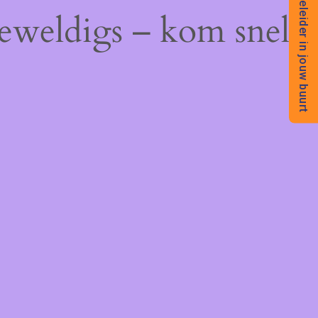
Begeleider in jouw buurt
geweldigs – kom snel