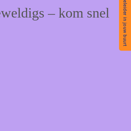
Begeleider in jouw buurt
eweldigs – kom snel