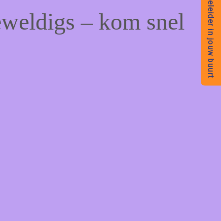
Begeleider in jouw buurt
eweldigs – kom snel