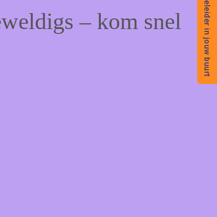
Begeleider in jouw buurt
eweldigs – kom snel