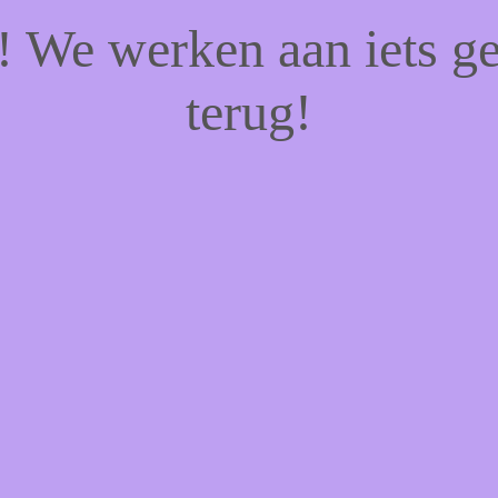
f! We werken aan iets g
terug!