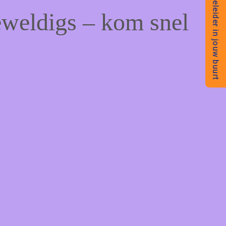
Begeleider in jouw buurt
eweldigs – kom snel