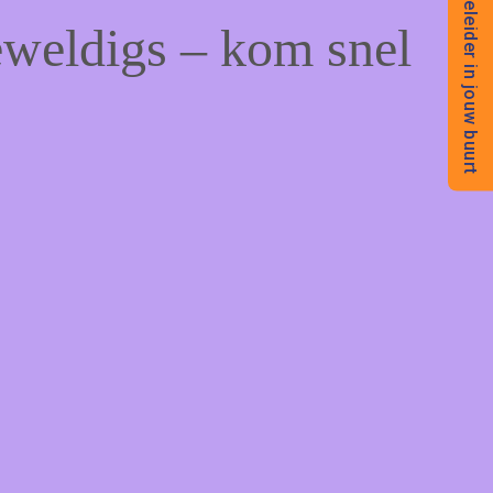
Begeleider in jouw buurt
eweldigs – kom snel