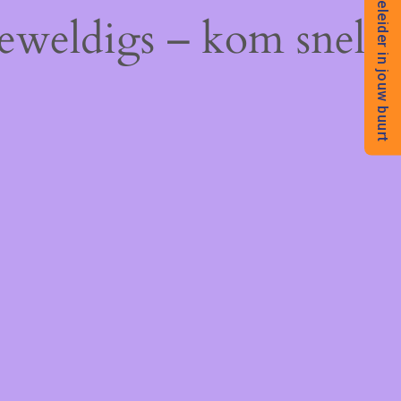
Begeleider in jouw buurt
geweldigs – kom snel